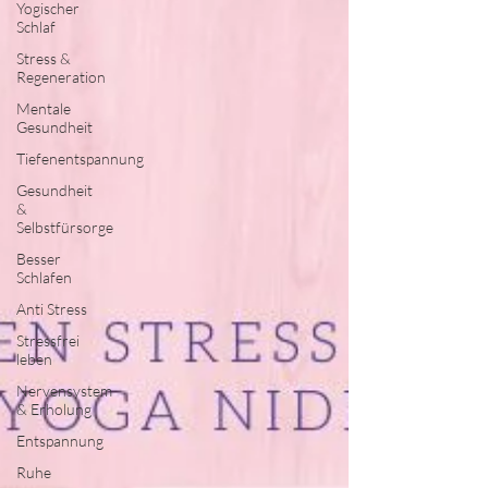
Yogischer
Schlaf
Stress &
Regeneration
Mentale
Gesundheit
Tiefenentspannung
Gesundheit
&
Selbstfürsorge
Besser
Schlafen
Anti Stress
Stressfrei
leben
Nervensystem
& Erholung
Entspannung
Ruhe