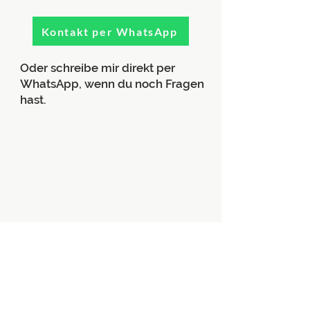
Kontakt per WhatsApp
Oder schreibe mir direkt per
WhatsApp, wenn du noch Fragen
hast.
Häufige Fragen
Muss ich mich bewegen oder Übungen
(Asanas) machen?
Nein. Du liegst oder sitzt ganz entspannt. Es