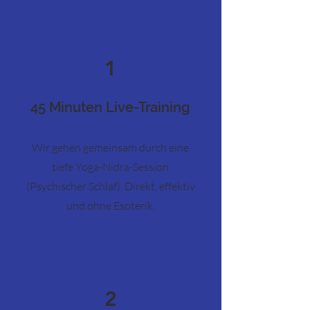
1
45 Minuten Live-Training
Wir gehen gemeinsam durch eine
tiefe Yoga-Nidra-Session
(Psychischer Schlaf). Direkt, effektiv
und ohne Esoterik.
2