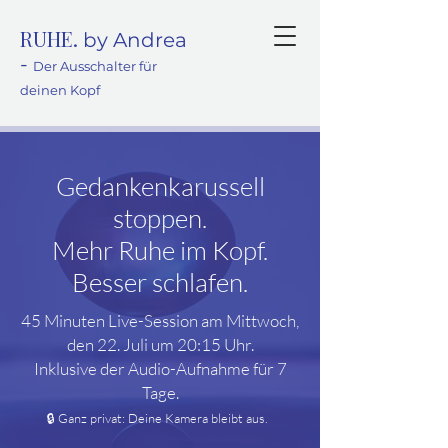
RUHE.
by Andrea
-
Der Ausschalter für
deinen Kopf
Gedankenkarussell
stoppen.
Mehr Ruhe im Kopf.
Besser schlafen.
45 Minuten Live-Session am Mittwoch,
den 22. Juli um 20:15 Uhr.
Inklusive der Audio-Aufnahme für 7
Tage.
🔒 Ganz privat: Deine Kamera bleibt aus.