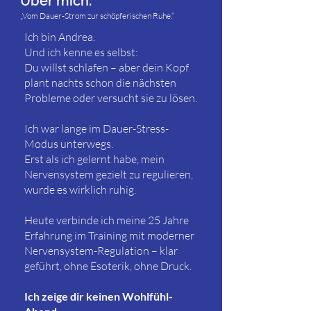
Über mich:
„Vom Dauer-Strom zur schöpferischen Ruhe.“
Ich bin Andrea.
Und ich kenne es selbst:
Du willst schlafen – aber dein Kopf
plant nachts schon die nächsten
Probleme oder versucht sie zu lösen.
Ich war lange im Dauer-Stress-
Modus unterwegs.
Erst als ich gelernt habe, mein
Nervensystem gezielt zu regulieren,
wurde es wirklich ruhig.
Heute verbinde ich meine 25 Jahre
Erfahrung im Training mit moderner
Nervensystem-Regulation – klar
geführt, ohne Esoterik, ohne Druck.
Ich zeige dir keinen Wohlfühl-