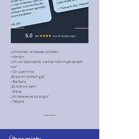
„Ich konnte viel besser schlafen.“
– Kerstin
„Ich war überrascht, wie klar mein Kopf danach
war.“
– Dr. Justin Kiss
„Es tut mir einfach gut.“
– Barbara
„Es hilft mir sehr.“
– Elena
„Ich liebe es, es tut so gut.“
– Tatjana