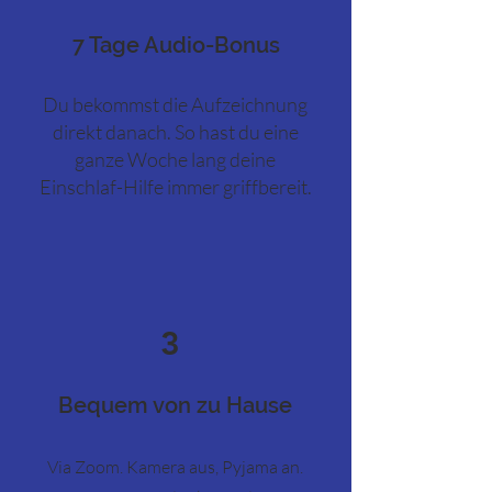
7 Tage Audio-Bonus
Du bekommst die Aufzeichnung
direkt danach. So hast du eine
ganze Woche lang deine
Einschlaf-Hilfe immer griffbereit.
3
Bequem von zu Hause
Via Zoom. Kamera aus, Pyjama an.