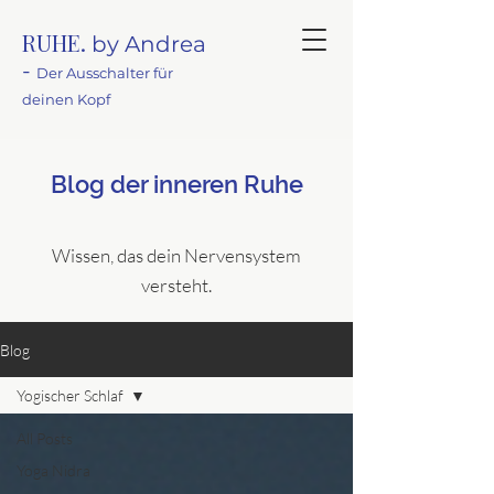
RUHE.
by Andrea
-
Der Ausschalter für
deinen Kopf
Blog der inneren Ruhe
Wissen, das dein Nervensystem
versteht.
Blog
Yogischer Schlaf
All Posts
Yoga Nidra