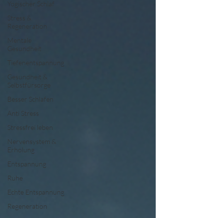
Yogischer Schlaf
Stress &
Regeneration
Mentale
Gesundheit
Tiefenentspannung
Gesundheit &
Selbstfürsorge
Besser Schlafen
Anti Stress
Stressfrei leben
Nervensystem &
Erholung
Entspannung
Ruhe
Echte Entspannung
Regeneration